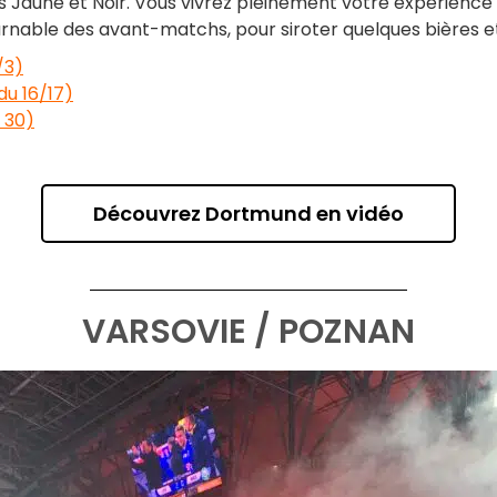
s Jaune et Noir. Vous vivrez pleinement votre expérience
ournable des avant-matchs, pour siroter quelques bières e
/3)
u 16/17)
 30)
Découvrez Dortmund en vidéo
VARSOVIE / POZNAN