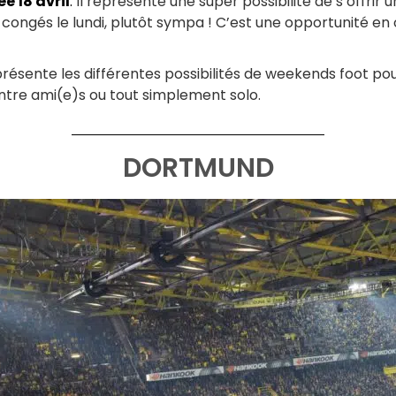
e 18 avril
.
Il représente une super possibilité de s’offr
e congés le lundi, plutôt sympa ! C’est une opportunité e
s présente les différentes possibilités de weekends foot po
ntre ami(e)s ou tout simplement solo.
DORTMUND