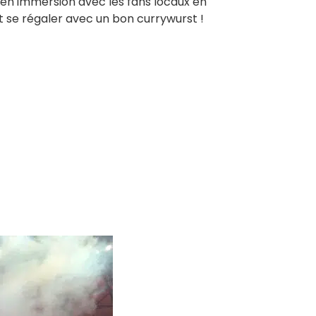
 en immersion avec les fans locaux en
t se régaler avec un bon currywurst !