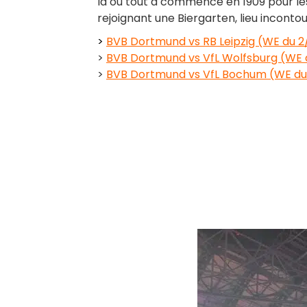
là où tout a commencé en 1909 pour le
rejoignant une Biergarten, lieu incont
>
BVB Dortmund vs RB Leipzig (WE du 2
>
BVB Dortmund vs VfL Wolfsburg (WE d
>
BVB Dortmund vs VfL Bochum (WE du