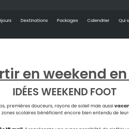
éjours
Destinations
Packages
Calendrier
Qui 
tir en weekend en 
IDÉES WEEKEND FOOT
s, premières douceurs, rayons de soleil mais aussi
vacan
 3 zones scolaires bénéficient encore bien entendu de leu