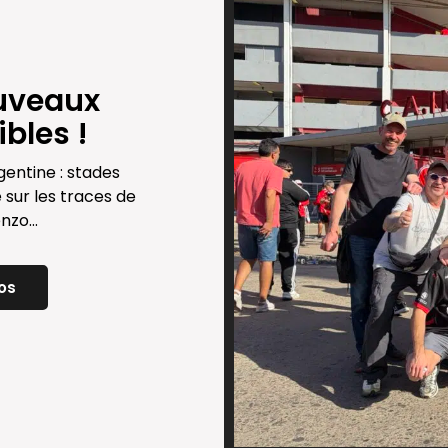
ouveaux
les !​
gentine : stades
 sur les traces de
zo...
os