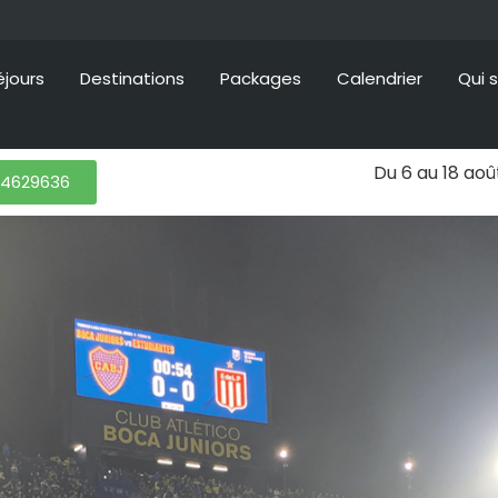
éjours
Destinations
Packages
Calendrier
Qui 
Du 6 au 18 ao
84629636