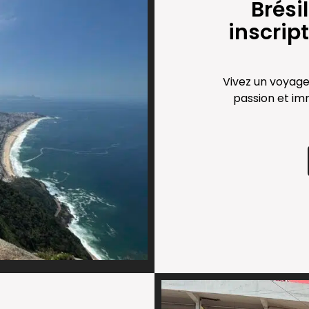
Brési
inscrip
Vivez un voyage 
passion et im