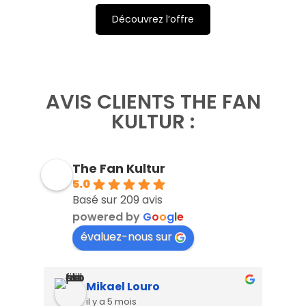
Découvrez l’offre
AVIS CLIENTS THE FAN
KULTUR :
The Fan Kultur
5.0
Basé sur 209 avis
powered by
G
o
o
g
l
e
évaluez-nous sur
François Beauvisage
il y a 5 mois