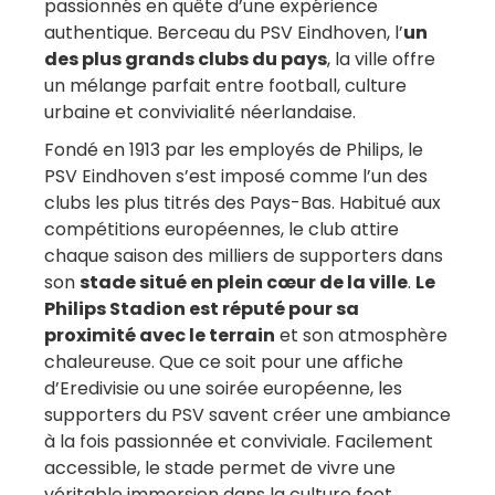
passionnés en quête d’une expérience
e 
clairs pour profiter à fond tout en 
authentique. Berceau du PSV Eindhoven, l’
un
restant safe. On sent qu’ils 
des plus grands clubs du pays
, la ville offre
un mélange parfait entre football, culture
connaissent le terrain et l’ambiance 
urbaine et convivialité néerlandaise.
locale.Si tu aimes le foot avec une 
vraie culture tribune, des frissons et 
Fondé en 1913 par les employés de Philips, le
une atmosphère brute… fonce.C’est 
PSV Eindhoven s’est imposé comme l’un des
plus qu’un match, c’est une 
clubs les plus titrés des Pays-Bas. Habitué aux
expérience.
compétitions européennes, le club attire
chaque saison des milliers de supporters dans
son
stade situé en plein cœur de la ville
.
Le
Philips Stadion est réputé pour sa
proximité avec le terrain
et son atmosphère
chaleureuse. Que ce soit pour une affiche
d’Eredivisie ou une soirée européenne, les
supporters du PSV savent créer une ambiance
à la fois passionnée et conviviale. Facilement
accessible, le stade permet de vivre une
véritable immersion dans la culture foot