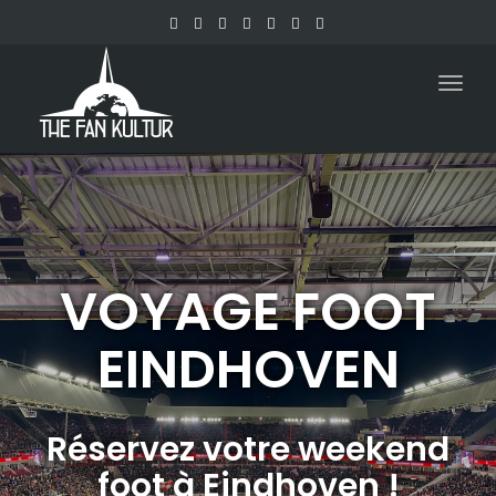
Togg
navig
VOYAGE FOOT
EINDHOVEN
Réservez votre weekend
foot à Eindhoven !