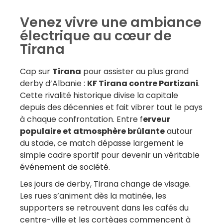
repartirons avec The Fan Kultur très 
ses 
te 
rapidement c’est certain 🔥
plon
Venez vivre une ambiance
loca
électrique au cœur de
visi
Tirana
conn
s 
atyp
Cap sur
Tirana
pour assister au plus grand
de v
derby d’Albanie :
KF Tirana contre Partizani
.
 a 
tout 
Cette rivalité historique divise la capitale
vec 
voya
depuis des décennies et fait vibrer tout le pays
 est 
etc.
à chaque confrontation. Entre f
erveur
is 
merv
populaire et atmosphère brûlante
autour
du stade, ce match dépasse largement le
che 
avec
simple cadre sportif pour devenir un véritable
entr
événement de société.
 là-
à Ni
end 
Les jours de derby, Tirana change de visage.
é 
Les rues s’animent dès la matinée, les
aimé 
supporters se retrouvent dans les cafés du
e 
centre-ville et les cortèges commencent à