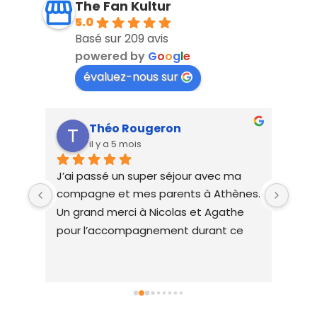
The Fan Kultur
5.0
Basé sur 209 avis
powered by
G
o
o
g
l
e
évaluez-nous sur
Théo Rougeron
il y a 5 mois
J’ai passé un super séjour avec ma 
Ayan
compagne et mes parents à Athènes. 
derb
tait 
Un grand merci à Nicolas et Agathe 
que 
pour l’accompagnement durant ce 
prop
es 
séjour (visites, lieux incontournables 
.D’u
d’Athènes, restaurants, etc). J’ai enfin 
clai
e 
vécu mon rêve d’aller voir des matchs 
avec
Nico 
d’Euroleague en Grèce. Nous 
aill