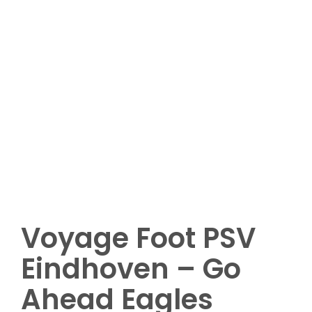
Plus de 8 participants
Options complémentaires (nuitées,
matchs ou visites complémentaires ,
etc.)
Demandez votre devis
Voyage Foot PSV
Eindhoven – Go
Ahead Eagles