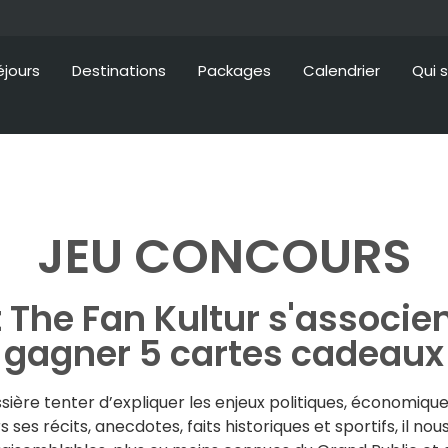
éjours
Destinations
Packages
Calendrier
Qui 
JEU CONCOURS
t The Fan Kultur s'associen
gagner 5 cartes cadeaux
ssière tenter d’expliquer les enjeux politiques, économiqu
 ses récits, anecdotes, faits historiques et sportifs, il no