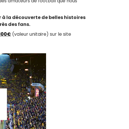
 des amateurs de football que nous
 à la découverte de belles histoires
près des fans.
 100€
(valeur unitaire) sur le site