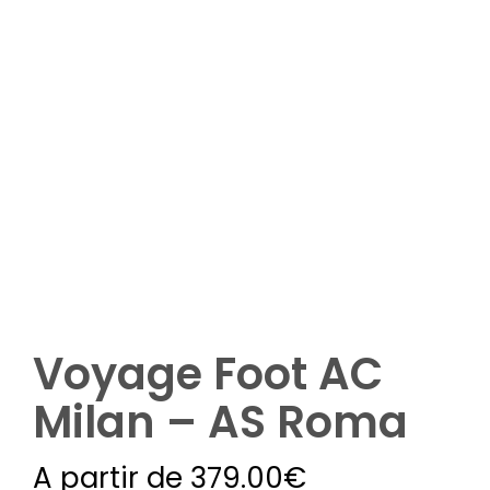
Plus de 8 participants
Options complémentaires (nuitées,
matchs ou visites complémentaires ,
etc.)
Demandez votre devis
Voyage Foot AC
Milan – AS Roma
A partir de
379.00
€