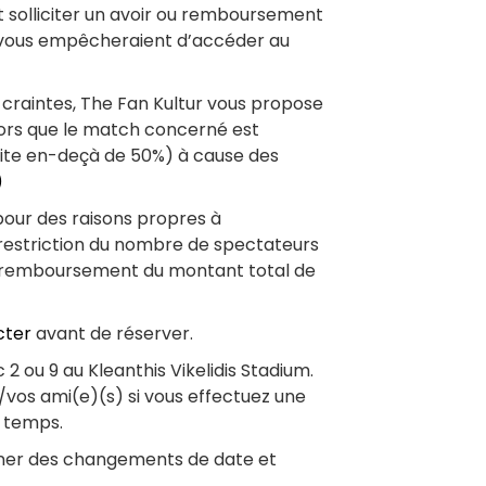
solliciter un avoir ou remboursement
i vous empêcheraient d’accéder au
s craintes, The Fan Kultur vous propose
lors que le match concerné est
uite en-deçà de 50%) à cause des
)
pour des raisons propres à
u restriction du nombre de spectateurs
u remboursement du montant total de
cter
avant de réserver.
 2 ou 9 au Kleanthis Vikelidis Stadium.
/vos ami(e)(s) si vous effectuez une
 temps.
ner des changements de date et