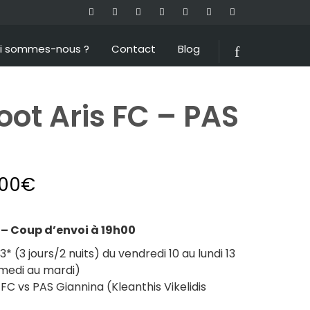
i sommes-nous ?
Contact
Blog
ot Aris FC – PAS
.00
€
– Coup d’envoi à 19h00
 (3 jours/2 nuits) du vendredi 10 au lundi 13
medi au mardi)
FC vs PAS Giannina (Kleanthis Vikelidis