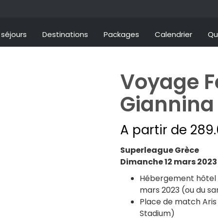
séjours
Destinations
Packages
Calendrier
Qu
Voyage Fo
Giannina
atchs ou visites
A partir de
289
Superleague Grèce
is
Dimanche 12 mars 2023 
Hébergement hôtel 3*
mars 2023 (ou du sa
Place de match Aris 
Stadium)