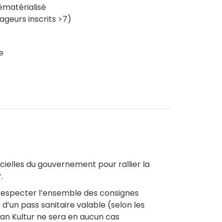
matérialisé
ageurs inscrits >7)
e
App
LinkedIn
ficielles du gouvernement pour rallier la
r
.
 respecter l’ensemble des consignes
d’un pass sanitaire valable (selon les
Fan Kultur ne sera en aucun cas