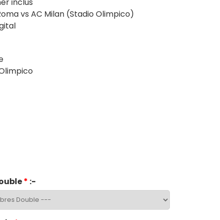
er inclus
oma vs AC Milan (Stadio Olimpico)
ital
e
 Olimpico
ouble
*
:-