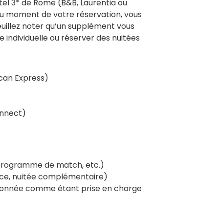
ôtel 3* de Rome (B&B, Laurentia ou
 Au moment de votre réservation, vous
uillez noter qu’un supplément vous
individuelle ou réserver des nuitées
ican Express)
onnect)
 programme de match, etc.)
nce, nuitée complémentaire)
tionnée comme étant prise en charge