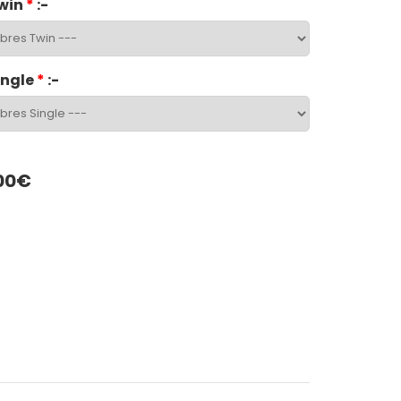
win
*
:-
ingle
*
:-
00€
App
LinkedIn