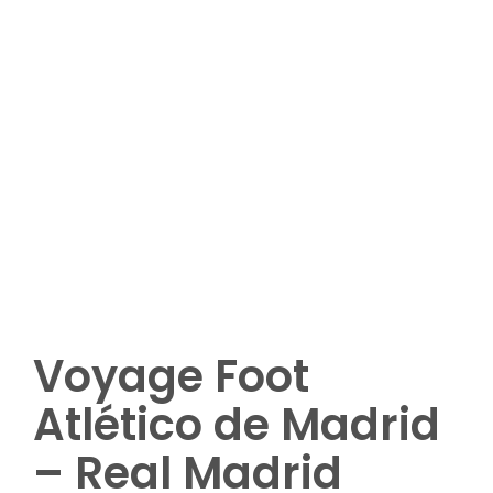
Plus de 8 participants
Options complémentaires (nuitées,
matchs ou visites complémentaires ,
etc.)
Demandez votre devis
Voyage Foot
Atlético de Madrid
– Real Madrid