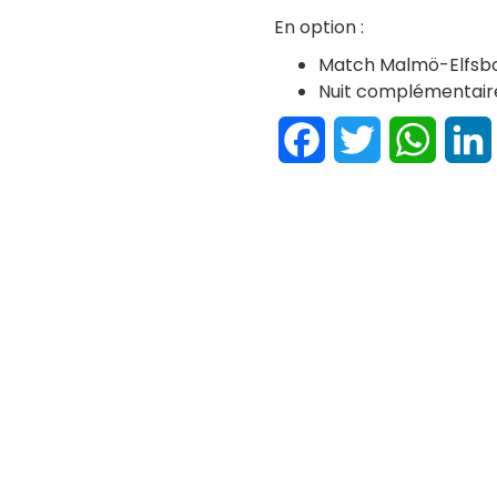
En option :
Match Malmö-Elfsborg
Nuit complémentair
Facebook
Twitter
Whats
atchs ou visites
is