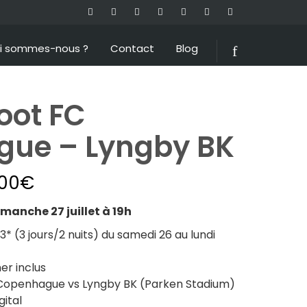
i sommes-nous ?
Contact
Blog
oot FC
ue – Lyngby BK
.00
€
anche 27 juillet à 19h
 (3 jours/2 nuits) du samedi 26 au lundi
er inclus
Copenhague vs Lyngby BK (Parken Stadium)
ital