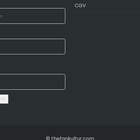
CGV
yer
© thefankultur.com