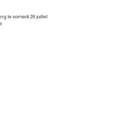
 le samedi 26 juillet
e
App
LinkedIn