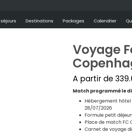
séjours
Destinations
Packages
Calendrier
Qu
Voyage F
Copenhag
A partir de
339
Match programmé le dim
Hébergement hôtel 3*
28/07/2026
Formule petit déjeun
Place de match FC 
Carnet de voyage dig