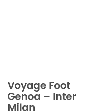
Plus de 8 participants
Options complémentaires (nuitées,
matchs ou visites complémentaires ,
etc.)
Demandez votre devis
Voyage Foot
Genoa – Inter
Milan