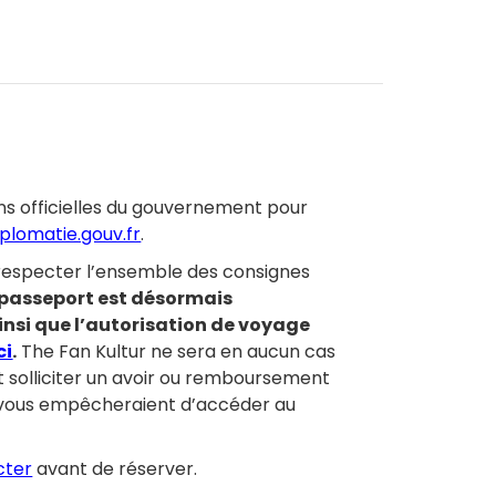
App
LinkedIn
ons officielles du gouvernement pour
iplomatie.gouv.fr
.
 respecter l’ensemble des consignes
 passeport est désormais
insi que l’autorisation de voyage
ci
.
The Fan Kultur ne sera en aucun cas
solliciter un avoir ou remboursement
i vous empêcheraient d’accéder au
cter
avant de réserver.