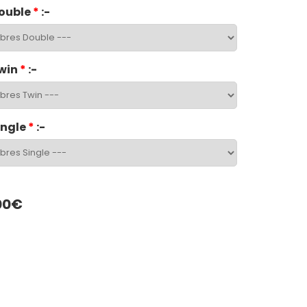
ouble
*
:-
win
*
:-
ingle
*
:-
00€