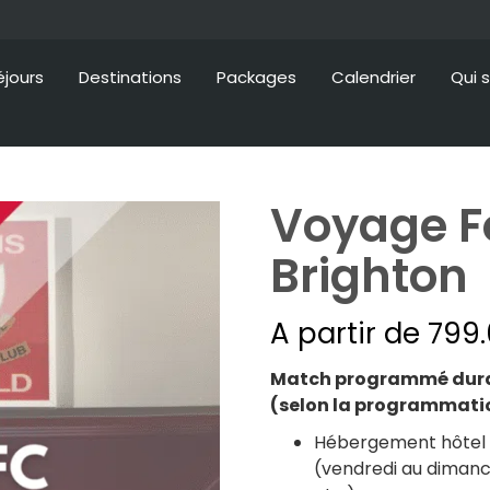
éjours
Destinations
Packages
Calendrier
Qui 
Voyage Fo
Brighton
A partir de
799
Match programmé duran
(selon la programmati
Hébergement hôtel 3*
(vendredi au dimanc