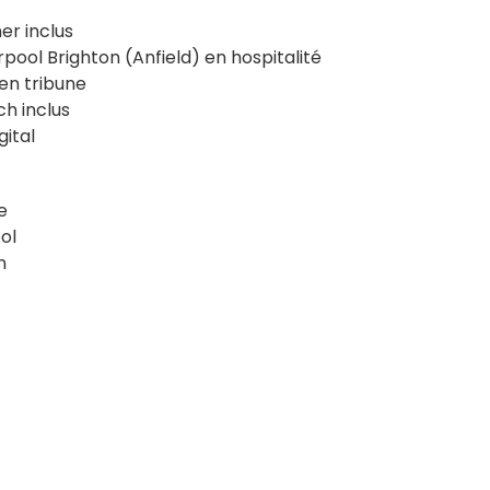
er inclus
pool Brighton (Anfield) en hospitalité
en tribune
h inclus
ital
e
ol
n