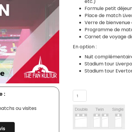
etc.)
Formule petit déjeun
Place de match Liver
Verre de bienvenue 
Programme de matc
Carnet de voyage dig
En option :
Nuit complémentair
Stadium tour Liverpo
Stadium tour Everto
Nombre de participants
 :
atchs ou visites
is