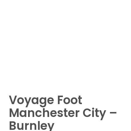
Plus de 8 participants
Options complémentaires (nuitées,
matchs ou visites complémentaires ,
etc.)
Demandez votre devis
Voyage Foot
Manchester City –
Burnley