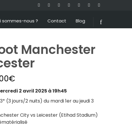
i sommes-nous ?
Contact
Blog
oot Manchester
cester
.00
€
credi 2 avril 2025 à 19h45
 (3 jours/2 nuits) du mardi 1er au jeudi 3
hester City vs Leicester (Etihad Stadium)
matérialisé