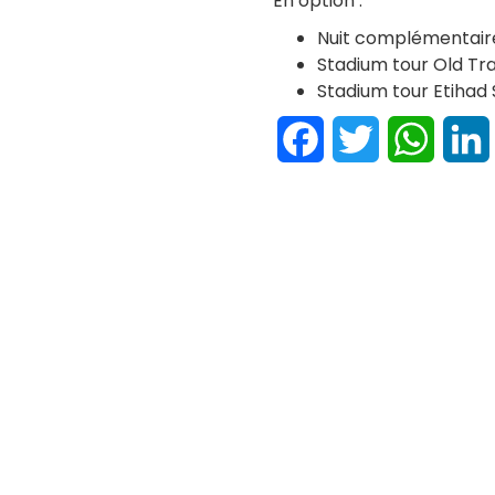
En option :
Nuit complémentair
Stadium tour Old Tr
Stadium tour Etihad
Facebook
Twitter
Whats
atchs ou visites
is