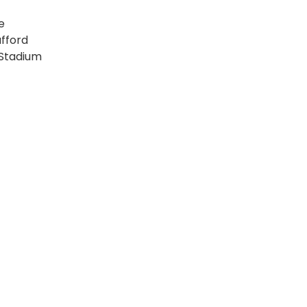
e
afford
 Stadium
App
LinkedIn