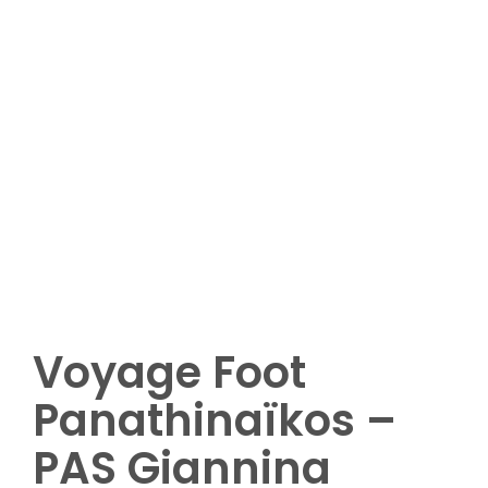
Plus de 8 participants
Options complémentaires (nuitées,
matchs ou visites complémentaires ,
etc.)
Demandez votre devis
Voyage Foot
Panathinaïkos –
PAS Giannina