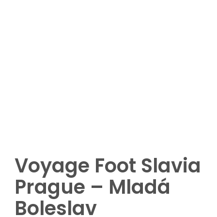
Plus de 8 participants
Options complémentaires (nuitées,
matchs ou visites complémentaires ,
etc.)
Demandez votre devis
Voyage Foot Slavia
Prague – Mladá
Boleslav