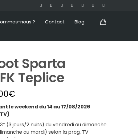
sommes-nous ?
Contact
Blog
oot Sparta
FK Teplice
00
€
t le weekend du 14 au 17/08/2026
 TV)
* (3 jours/2 nuits) du vendredi au dimanche
dimanche au mardi) selon la prog. TV