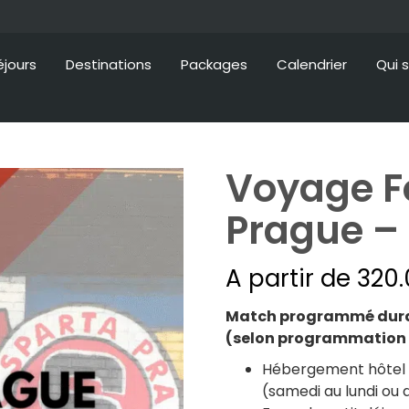
éjours
Destinations
Packages
Calendrier
Qui 
Voyage F
Prague – 
A partir de
320.
Match programmé duran
(selon programmation
Hébergement hôtel 3
(samedi au lundi ou 