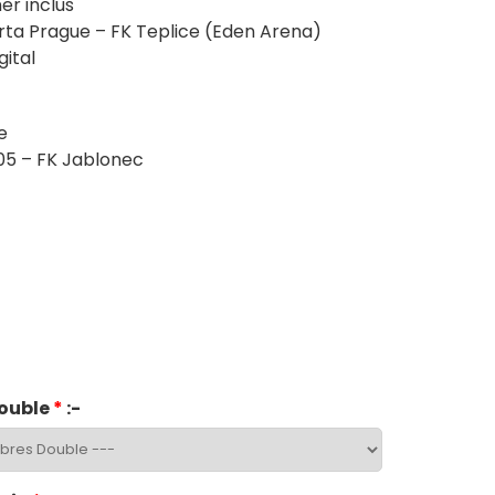
er inclus
ta Prague – FK Teplice (Eden Arena)
ital
e
05 – FK Jablonec
ouble
*
:-