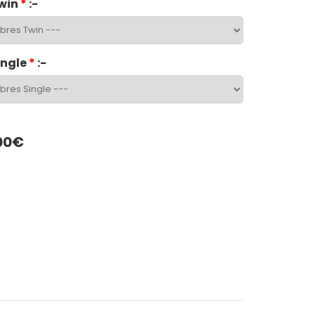
win
*
:-
ingle
*
:-
00€
App
LinkedIn