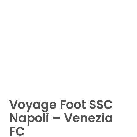
Plus de 8 participants
Options complémentaires (nuitées,
matchs ou visites complémentaires ,
etc.)
Demandez votre devis
Voyage Foot SSC
Napoli – Venezia
FC