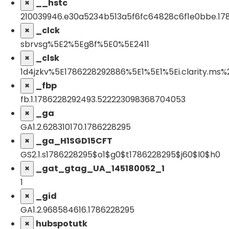
×
__hstc
210039946.e30a5234b513a5f6fc64828c6f1e0bbe.1786
×
_clck
sbrvsg%5E2%5Eg8f%5E0%5E2411
×
_clsk
1d4jzkv%5E1786228292886%5E1%5E1%5Ei.clarity.ms%
×
_fbp
fb.1.1786228292493.522223098368704053
×
_ga
GA1.2.628310170.1786228295
×
_ga_H1SGD15CFT
GS2.1.s1786228295$o1$g0$t1786228295$j60$l0$h0
×
_gat_gtag_UA_145180052_1
1
×
_gid
GA1.2.968584616.1786228295
×
hubspotutk