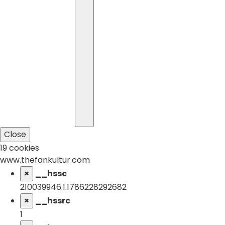
Close
19 cookies
www.thefankultur.com
×
__hssc
210039946.1.1786228292682
×
__hssrc
1