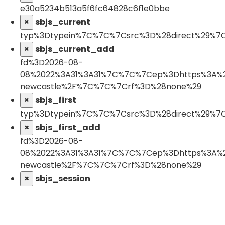
e30a5234b513a5f6fc64828c6f1e0bbe
×
sbjs_current
typ%3Dtypein%7C%7C%7Csrc%3D%28direct%2
×
sbjs_current_add
fd%3D2026-08-
08%2022%3A31%3A31%7C%7C%7Cep%3Dhttps%3A%2
newcastle%2F%7C%7C%7Crf%3D%28none%29
×
sbjs_first
typ%3Dtypein%7C%7C%7Csrc%3D%28direct%2
×
sbjs_first_add
fd%3D2026-08-
08%2022%3A31%3A31%7C%7C%7Cep%3Dhttps%3A%2
newcastle%2F%7C%7C%7Crf%3D%28none%29
×
sbjs_session
pgs%3D1%7C%7C%7Ccpg%3Dhttps%3A%2F%2Fwww.t
newcastle%2F
×
sbjs_udata