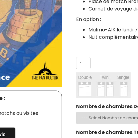
Place de match Brøn
Carnet de voyage dig
En option :
Malmö-AIK le lundi 
Nuit complémentair
Nombre de participants
 :
Nombre de chambres D
atchs ou visites
Nombre de chambres T
is