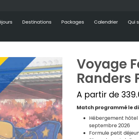
éjours
Destinations
Packages
Calendrier
Qui 
Voyage Fo
Randers 
A partir de
339
Match programmé le di
Hébergement hôtel 3*
septembre 2026
Formule petit déjeun