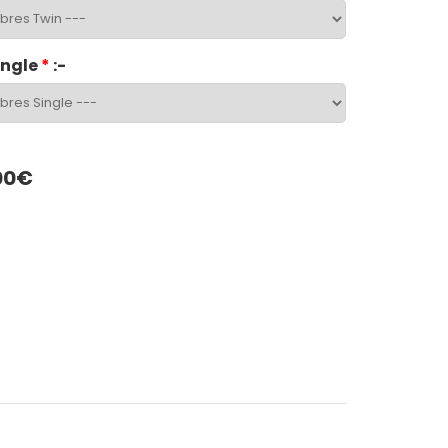
ingle
*
:-
00€
App
LinkedIn