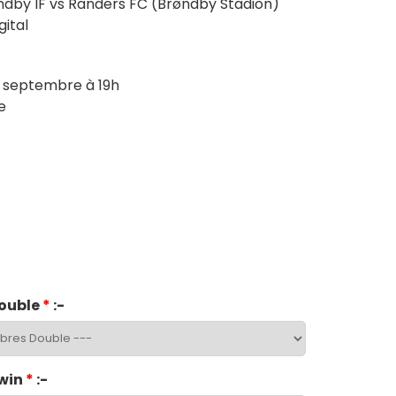
dby IF vs Randers FC (Brøndby Stadion)
ital
7 septembre à 19h
e
ouble
*
:-
win
*
:-