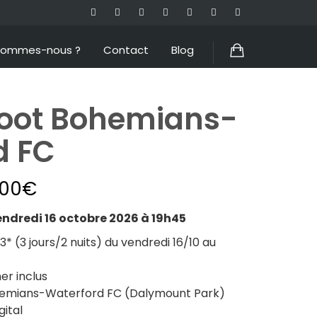
sommes-nous ?
Contact
Blog
oot Bohemians-
d FC
.00
€
dredi 16 octobre 2026 à 19h45
 (3 jours/2 nuits) du vendredi 16/10 au
er inclus
emians-Waterford FC (
Dalymount Park
)
ital