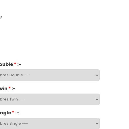
e
ouble
*
:-
win
*
:-
ingle
*
:-