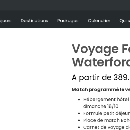
éjours
Destinations
Packages
Calendrier
Qui 
Voyage F
Waterfor
A partir de
389
Match programmé le ven
Hébergement hôtel 3*
dimanche 18/10
Formule petit déjeun
Place de match Boh
Carnet de voyage dig