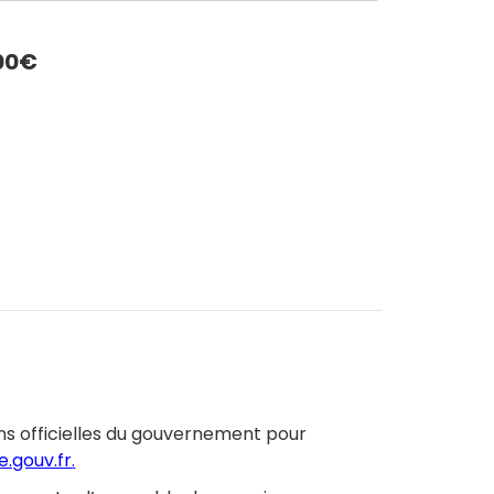
00€
App
LinkedIn
ons officielles du gouvernement pour
e.gouv.fr
.