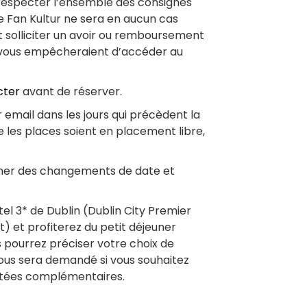
 respecter l’ensemble des consignes
e Fan Kultur ne sera en aucun cas
solliciter un avoir ou remboursement
i vous empêcheraient d’accéder au
cter
avant de réserver.
 email dans les jours qui précèdent la
e les places soient en placement libre,
ner des changements de date et
tel 3* de Dublin (Dublin City Premier
t) et profiterez du petit déjeuner
 pourrez préciser votre choix de
ous sera demandé si vous souhaitez
uitées complémentaires.