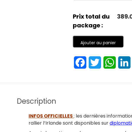
Prix total du
389.
package :
Ajouter au panier
Facebook
Twitter
Whats
Description
INFOS OFFICIELLES
: les dernières informati
rallier l’Irlande sont disponibles sur
diplomati