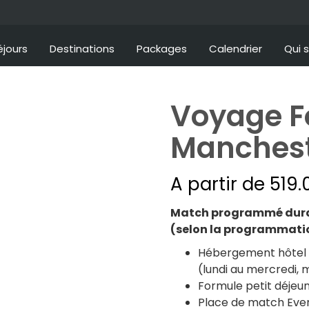
éjours
Destinations
Packages
Calendrier
Qui 
Voyage F
Manchest
A partir de
519.
atchs ou visites
Match programmé duran
(selon la programmati
is
Hébergement hôtel 3*
(lundi au mercredi, m
Formule petit déjeun
Place de match Evert