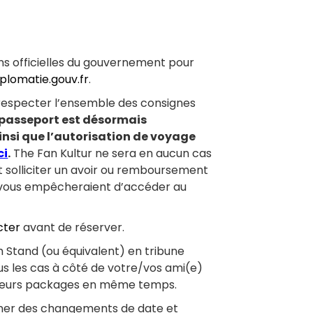
ons officielles du gouvernement pour
iplomatie.gouv.fr
.
 respecter l’ensemble des consignes
 passeport est désormais
insi que l’autorisation de voyage
ci
.
The Fan Kultur ne sera en aucun cas
solliciter un avoir ou remboursement
i vous empêcheraient d’accéder au
cter
avant de réserver.
h Stand (ou équivalent) en tribune
ous les cas à côté de votre/vos ami(e)
lusieurs packages en même temps.
ner des changements de date et