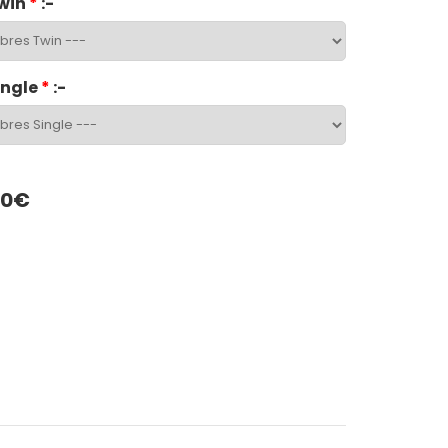
win
*
:-
ingle
*
:-
00€
App
LinkedIn