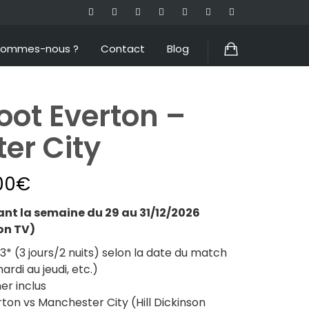
sommes-nous ?
Contact
Blog
oot Everton –
er City
00
€
t la semaine du 29 au 31/12/2026
on TV)
 (3 jours/2 nuits) selon la date du match
ardi au jeudi, etc.)
er inclus
on vs Manchester City (Hill Dickinson