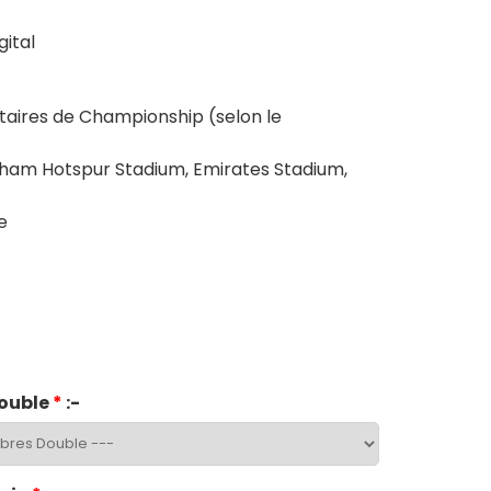
ital
ires de Championship (selon le
ham Hotspur Stadium, Emirates Stadium,
e
ouble
*
:-