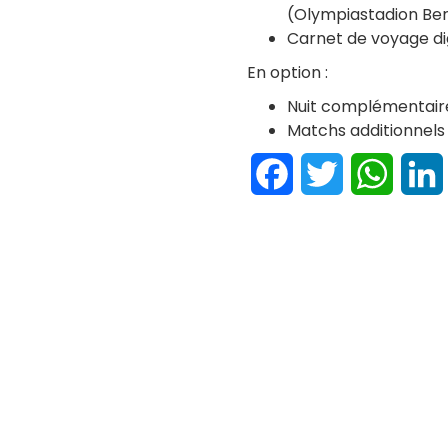
(Olympiastadion Ber
Carnet de voyage dig
En option :
Nuit complémentair
Matchs additionnels
Facebook
Twitter
Whats
atchs ou visites
is