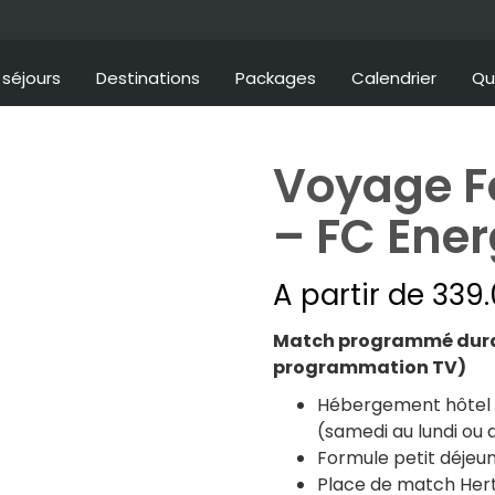
séjours
Destinations
Packages
Calendrier
Qu
Voyage Fo
– FC Ener
A partir de
339
Match programmé duran
programmation TV)
Hébergement hôtel 3
(samedi au lundi ou 
Formule petit déjeun
Place de match Hert