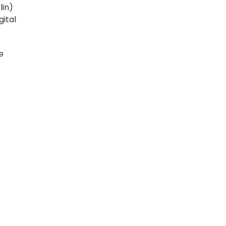
lin)
ital
e
App
LinkedIn