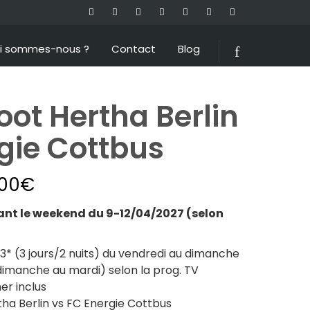
i sommes-nous ?
Contact
Blog
ot Hertha Berlin
gie Cottbus
.00
€
t le weekend du 9-12/04/2027 (selon
* (3 jours/2 nuits) du vendredi au dimanche
dimanche au mardi) selon la prog. TV
er inclus
ha Berlin vs FC Energie Cottbus