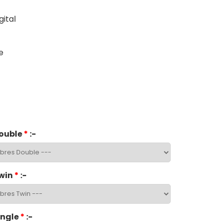
ital
e
ouble
*
:-
win
*
:-
ingle
*
:-