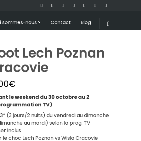
i sommes-nous ?
Contact
Blog
oot Lech Poznan
racovie
00
€
t le weekend du 30 octobre au 2
 programmation TV)
* (3 jours/2 nuits) du vendredi au dimanche
dimanche au mardi) selon la prog. TV
er inclus
 le choc Lech Poznan vs
Wisla Cracovie