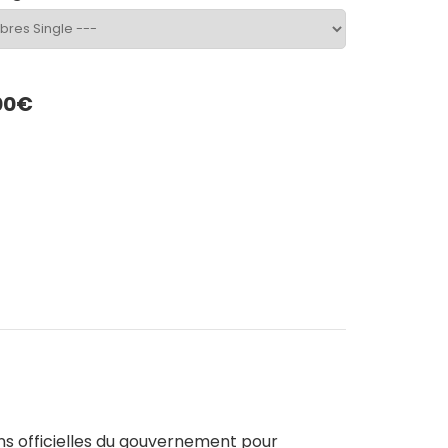
00€
App
LinkedIn
ons officielles du gouvernement pour