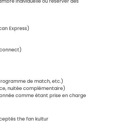
mbre individuelle ou réserver des
ican Express)
 connect)
 programme de match, etc.)
nce, nuitée complémentaire)
tionnée comme étant prise en charge