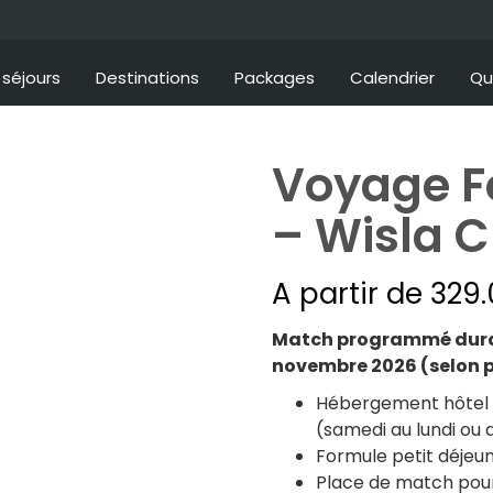
séjours
Destinations
Packages
Calendrier
Qu
Voyage F
– Wisla C
A partir de
329.
Match programmé duran
novembre 2026 (selon
Hébergement hôtel 3
(samedi au lundi ou 
Formule petit déjeun
Place de match pour