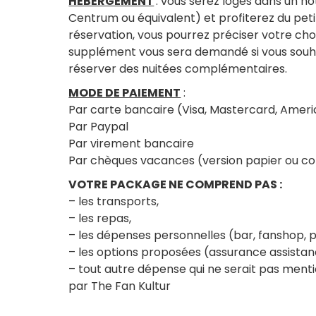
HÉBERGEMENT
: vous serez logés dans un hô
Centrum ou équivalent) et profiterez du pet
réservation, vous pourrez préciser votre cho
supplément vous sera demandé si vous souha
réserver des nuitées complémentaires.
MODE DE PAIEMENT
:
Par carte bancaire (Visa, Mastercard, Amer
Par Paypal
Par virement bancaire
Par chèques vacances (version papier ou c
VOTRE PACKAGE NE COMPREND PAS :
– les transports,
– les repas,
– les dépenses personnelles (bar, fanshop,
– les options proposées (assurance assista
– tout autre dépense qui ne serait pas men
par The Fan Kultur