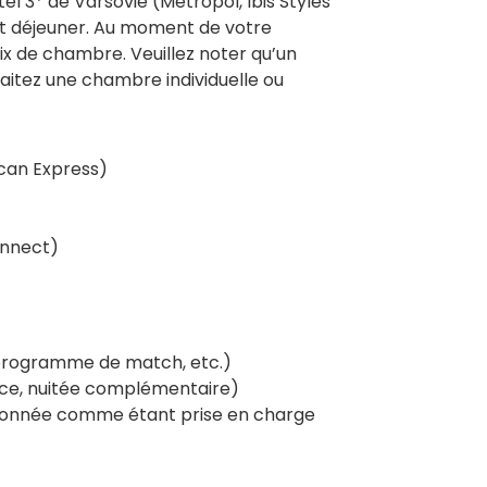
tel 3* de Varsovie (Metropol, Ibis Styles
it déjeuner. Au moment de votre
ix de chambre. Veuillez noter qu’un
itez une chambre individuelle ou
ican Express)
onnect)
 programme de match, etc.)
nce, nuitée complémentaire)
tionnée comme étant prise en charge