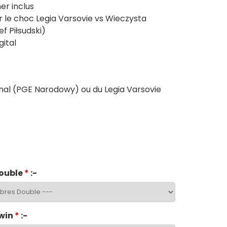
er inclus
 le choc Legia Varsovie vs Wieczysta
f Piłsudski)
ital
onal (PGE Narodowy) ou du Legia Varsovie
ouble
*
:-
win
*
:-