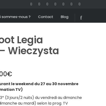
i sommes-nous ?
Contact
Blog
oot Legia
 – Wieczysta
.00
€
ant le weekend du 27 au 30 novembre
mmation TV)
* (3 jours/2 nuits) du vendredi au dimanche
dimanche au mardi) selon la prog. TV