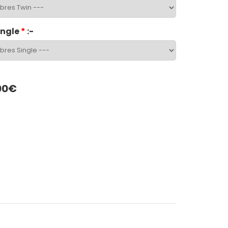
ingle
*
:-
00€
App
LinkedIn