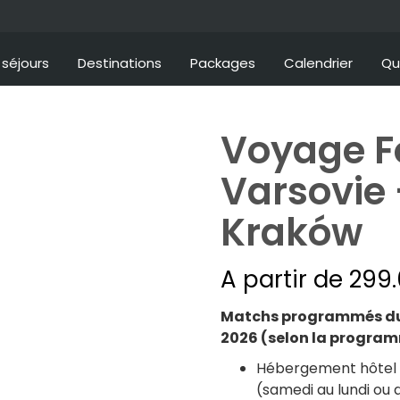
séjours
Destinations
Packages
Calendrier
Qu
Voyage F
Varsovie
Kraków
atchs ou visites
A partir de
299
is
Matchs programmés dur
2026 (selon la progra
Hébergement hôtel 3
(samedi au lundi ou 