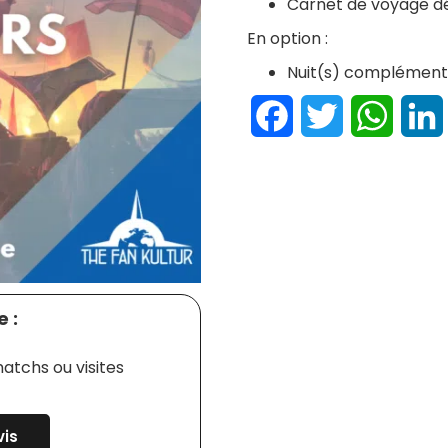
Carnet de voyage dé
En option :
Nuit(s) complément
Facebook
Twitter
Whats
 :
atchs ou visites
is