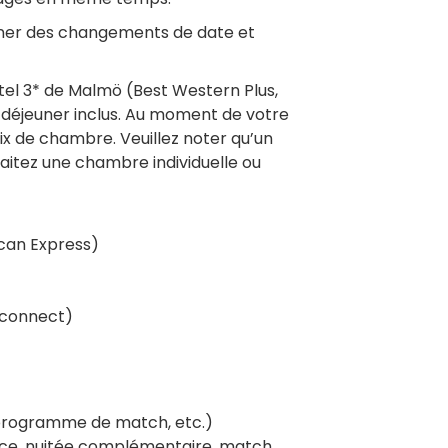
ner des changements de date et
ôtel 3* de Malmö (Best Western Plus,
t déjeuner inclus. Au moment de votre
ix de chambre. Veuillez noter qu’un
itez une chambre individuelle ou
ican Express)
 connect)
 programme de match, etc.)
nce, nuitée complémentaire, match