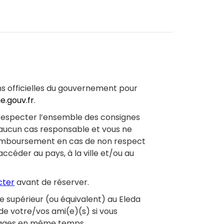
ons officielles du gouvernement pour
e.gouv.fr
.
 respecter l’ensemble des consignes
n aucun cas responsable et vous ne
remboursement en cas de non respect
céder au pays, à la ville et/ou au
cter
avant de réserver.
ge supérieur (ou équivalent) au Eleda
 de votre/vos ami(e)(s) si vous
ckages en même temps.