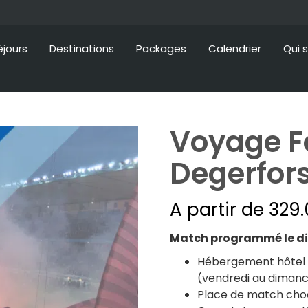
éjours
Destinations
Packages
Calendrier
Qui 
Voyage F
Degerfors
A partir de
329.
Match programmé le di
Hébergement hôtel 3*
(vendredi au dimanch
Place de match choc