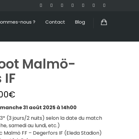
sommes-nous ?
Contact
Blog
oot Malmö-
 IF
00
€
manche 31 août 2025 à 14h00
 (3 jours/2 nuits) selon la date du match
e, samedi au lundi, etc.)
 Malmö FF – Degerfors IF (Eleda Stadion)