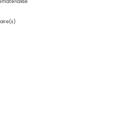
matérialisé
aire(s)
App
LinkedIn