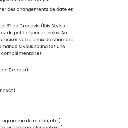
ner des changements de date et
tel 3* de Cracovie (Ibis Styles
ez du petit déjeuner inclus. Au
préciser votre choix de chambre.
demandé si vous souhaitez une
es complémentaires.
ican Express)
onnect)
 programme de match, etc.)
nce, nuitée complémentaire)