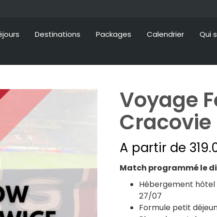
éjours
Destinations
Packages
Calendrier
Qui 
Voyage F
Cracovie
A partir de
319.
Match programmé le dim
Hébergement hôtel 3*
27/07
Formule petit déjeun