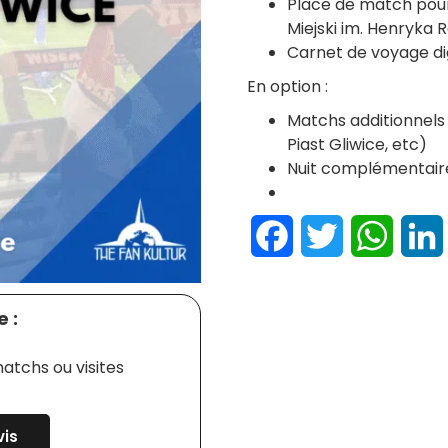
Place de match pour
Miejski im. Henryka
Carnet de voyage dig
En option :
Matchs additionnels
Piast Gliwice, etc)
Nuit complémentair
Facebook
Twitter
Whats
 :
atchs ou visites
is