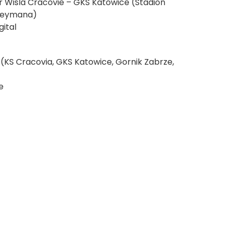
 Wisla Cracovie –
GKS Katowice
(Stadion
 Reymana)
ital
 (KS Cracovia, GKS Katowice, Gornik Zabrze,
e
App
LinkedIn