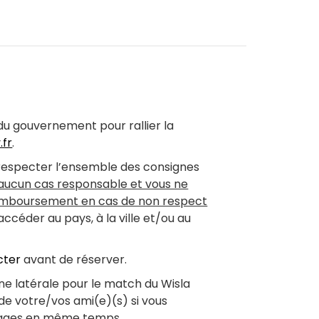
s du gouvernement pour rallier la
.fr
.
 respecter l’ensemble des consignes
 aucun cas responsable et vous ne
remboursement en cas de non respect
céder au pays, à la ville et/ou au
cter
avant de réserver.
une latérale pour le match du Wisla
de votre/vos ami(e)(s) si vous
ckages en même temps.