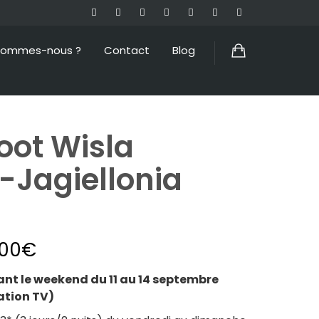
sommes-nous ?
Contact
Blog
oot Wisla
-Jagiellonia
.00
€
t le weekend du 11 au 14 septembre
tion TV)