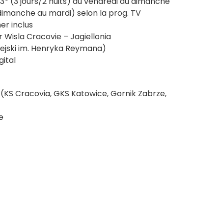
* (3 jours/2 nuits) du vendredi au dimanche
dimanche au mardi) selon la prog. TV
er inclus
 Wisla Cracovie – Jagiellonia
iejski im. Henryka Reymana)
ital
 (KS Cracovia, GKS Katowice, Gornik Zabrze,
e