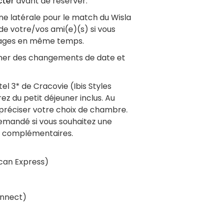
cter
avant de réserver.
une latérale pour le match du Wisla
de votre/vos ami(e)(s) si vous
ckages en même temps.
ner des changements de date et
tel 3* de Cracovie (Ibis Styles
ez du petit déjeuner inclus. Au
préciser votre choix de chambre.
demandé si vous souhaitez une
es complémentaires.
ican Express)
onnect)