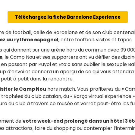
Téléchargez la fiche Barcelone Experience
re de football, celle de Barcelone et de son club centenai
rez au rythme espagnol
, entre football, visites et tapas.
es qui donnent sur une arène hors du commun avec 99 000
e
, le Camp Nou et ses supporters ont vu défiler des dizain
en passant par Puyol et Eto’o sans oublier le sextuple Bal
up d’envoi et donnera un aperçu de ce qui vous attendra 
petit à petit dans la rencontre.
isiter le Camp Nou
hors match. Vous profiterez du « Cam
trophées du club catalan, du « Barça virtual experience » 
aura du club à travers ce musée et verrez peut-être les 
llement de
votre week-end prolongé dans un hôtel 3 ét
ales attractions, faire du shopping ou contempler l’intermi