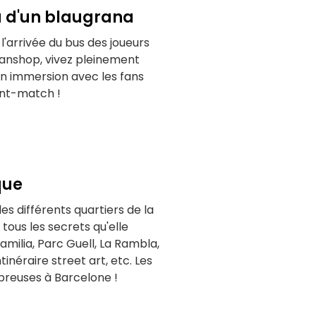
u d'un blaugrana
l'arrivée du bus des joueurs
fanshop, vivez pleinement
n immersion avec les fans
ant-match !
que
es différents quartiers de la
 tous les secrets qu'elle
milia, Parc Guell, La Rambla,
tinéraire street art, etc. Les
breuses à Barcelone !