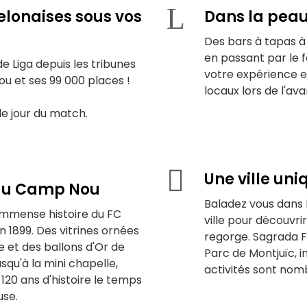
elonaises sous vos
Dans la pea
Des bars à tapas à 
en passant par le 
e Liga depuis les tribunes
votre expérience e
 et ses 99 000 places !
locaux lors de l'av
s le jour du match.
Une ville uni
 du Camp Nou
Baladez vous dans l
immense histoire du FC
ville pour découvrir
 1899. Des vitrines ornées
regorge. Sagrada Fa
et des ballons d'Or de
Parc de Montjuïc, in
usqu'à la mini chapelle,
activités sont nom
120 ans d'histoire le temps
use.